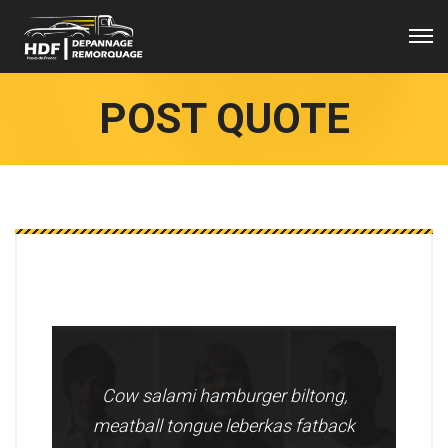
POST QUOTE
Cow salami hamburger biltong,
meatball tongue leberkas fatback