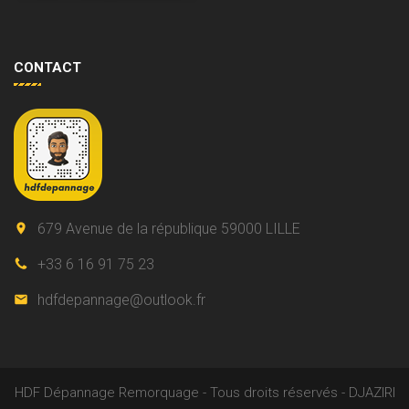
CONTACT
679 Avenue de la république 59000 LILLE
+33 6 16 91 75 23
hdfdepannage@outlook.fr
HDF Dépannage Remorquage - Tous droits réservés - DJAZIRI