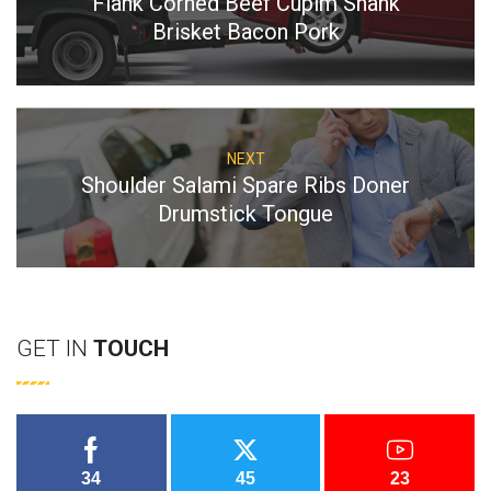
Flank Corned Beef Cupim Shank
Brisket Bacon Pork
NEXT
Shoulder Salami Spare
Ribs Doner
Drumstick Tongue
GET IN
TOUCH
34
45
23