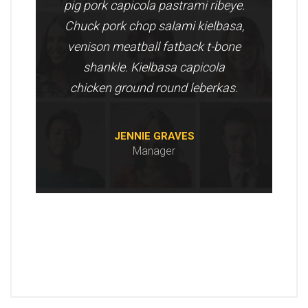
pig pork capicola pastrami ribeye.
Chuck pork chop salami kielbasa,
venison meatball fatback t-bone
shankle. Kielbasa capicola
chicken ground round leberkas.
JENNIE GRAVES
Manager