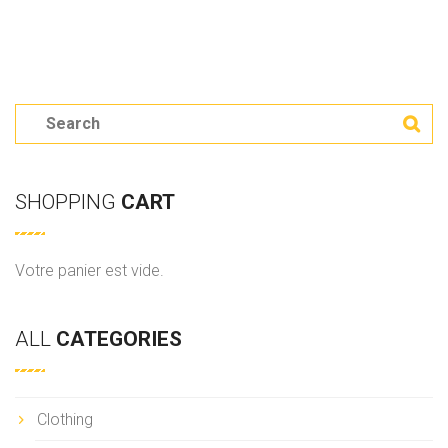
S
e
a
SHOPPING
CART
r
c
h
Votre panier est vide.
ALL
CATEGORIES
Clothing