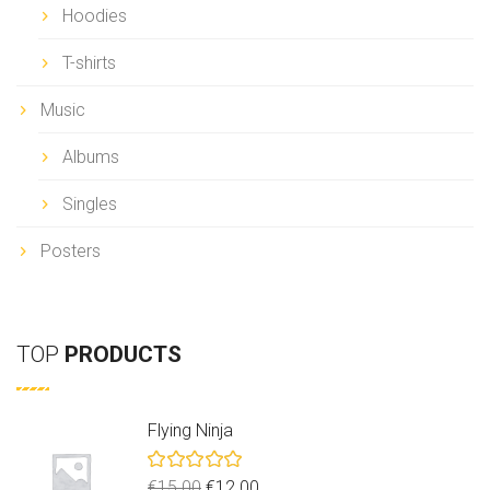
Hoodies
T-shirts
Music
Albums
Singles
Posters
TOP
PRODUCTS
Flying Ninja
Note
5.00
L
L
€
15.00
€
12.00