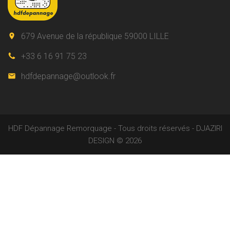
679 Avenue de la république 59000 LILLE
+33 6 16 91 75 23
hdfdepannage@outlook.fr
HDF Dépannage Remorquage - Tous droits réservés - DJAZIRI
DESIGN ©
2026